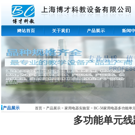
-产品展示
首页
>
产品展示
>
家用电器实验室
>
BC-58家用电器多功能单
多功能单元线