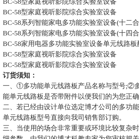
BC-58型家庭视听影院综合实验室设备
BC-58型家庭视听影院综合实验室设备
BC-58系列智能家电多功能实验室设备(十二合
BC-58系列智能家电多功能实验室设备(十四合
BC-58家用电器多功能实验室设备单元线路板
BC-58型家庭视听影院综合实验室设备
BC-58型家庭视听影院综合实验室设备
订货须知：
一、①多功能单元线路板产品名称与型号;②
能单元线路板是否带附件以便我们的为您正
二、若已经由设计单位选定博才公司的多功
单元线路板型号直接向我司销售部订购。
三、当使用的场合非常重要或环境比较复杂时
细参数，由我们的博才科教专家为您审核把