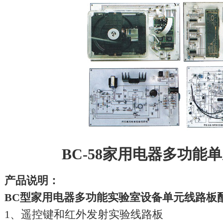
BC-58家用电器多功能
产品说明：
BC型家用电器多功能实验室设备单元线路板
1、遥控键和红外发射实验线路板