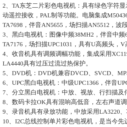
2、TA东芝二片彩色电视机：具有绿色字符
动遥控接收，PAL制等功能。电脑集成M50436
TA7698，伴音AN5655，场扫描AN5512，波
3、黑白电视机：图像中频38MH2，伴音中频6.5
TA7176，场扫描UPC1031，具有U高频头
4、收音机具有调频调幅功能，集成采用XC119
LA4440具有过压过流过热保护。
5、DVD机：DVD机兼容DVCD、SVCD、M
6、UPC黑白电视机：中级UPC1366，伴音UPC
7、分立黑白电视机：中放、视放、行扫描及
8、数码卡拉OK具有混响高低音，左右声道调节
9、录音机具有录放功能，中放采用LA3220、功
10、I2C总线控制单片彩色电视机，是当今