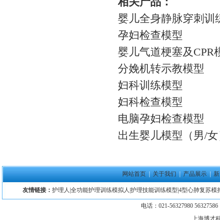
相关产品：
婴儿全身静脉穿刺训
孕妇检查模型
婴儿气道梗塞及CPR
分娩机转示教模型
妇科训练模型
妇科检查模型
电脑孕妇检查模型
出生婴儿模型（男/女
网站首页
|
关于我们
|
产品展示
|
新
友情链接：
护理人
|
全功能护理训练模拟人
|
护理技能训练模型
|
4型心肺复苏模
电话：021-56327980 5632758
上海博才